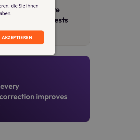
ren, die Sie ihnen
ick booking: where
haben.
ists, the AI suggests
 AKZEPTIEREN
 every
correction improves
y