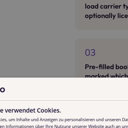
load carrier t
optionally lic
03
Pre-filled boo
marked which 
populated
e verwendet Cookies.
es, um Inhalte und Anzeigen zu personalisieren und unseren Da
04
ben Informationen über Ihre Nutzung unserer Website auch an u