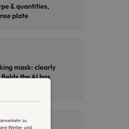
ype & quantities,
ense plate
king mask: clearly
fields the AI has
tenverkehr zu
nsere Werbe- und