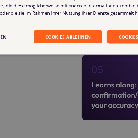
er, die diese möglicherweise mit anderen Informationen kombinie
Review & 1-cl
n oder die sie im Rahmen Ihrer Nutzung ihrer Dienste gesammelt 
uncertainty ex
e
candidates
GEN
COOKIES ABLEHNEN
COOKIES
05
Learns along:
confirmation/
your accurac