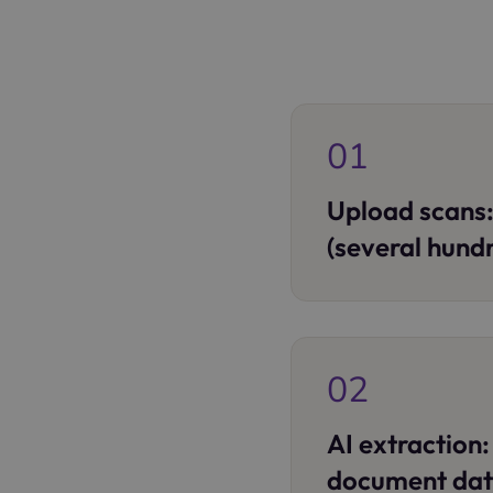
01
Upload scans: 
(several hund
02
AI extraction
document dat