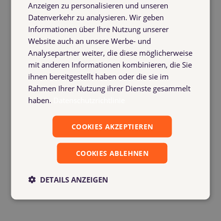
Anzeigen zu personalisieren und unseren
Datenverkehr zu analysieren. Wir geben
Informationen über Ihre Nutzung unserer
Website auch an unsere Werbe- und
Analysepartner weiter, die diese möglicherweise
mit anderen Informationen kombinieren, die Sie
ihnen bereitgestellt haben oder die sie im
Rahmen Ihrer Nutzung ihrer Dienste gesammelt
haben.
Datenschutzrichtlinie
COOKIES AKZEPTIEREN
Account Reconciliation via Upload: Simply
COOKIES ABLEHNEN
Coordinate PDF, CSV and Excel Files from
Partners Using Drag & Drop
DETAILS ANZEIGEN
Automatic reconciliation of exchange accounts for pallets,
containers, etc. — via upload, without manual comparison. Fast,
error-free, digital.