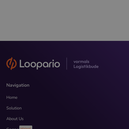
reusable management, pallet exchange and tracking. In a
nutshell, this video, which was created as part of the “Digital
Start-Up of the Year 2024" competition.
Felix Lütjann
07.11.2024
Navigation
Home
Solution
About Us
Hiring!