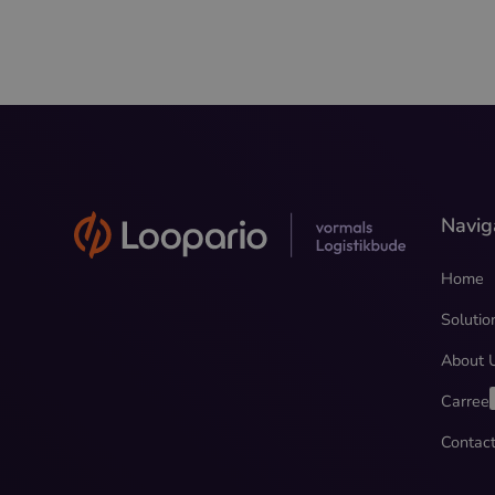
Navig
Home
Solutio
About 
Carree
Contac