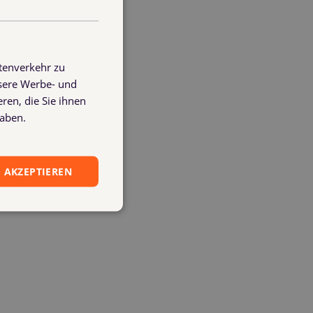
tenverkehr zu
nsere Werbe- und
ually reconcile bookings and account
ren, die Sie ihnen
haben.
 AKZEPTIEREN
s much easier.
olution is.