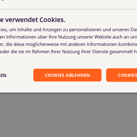
e verwendet Cookies.
es, um Inhalte und Anzeigen zu personalisieren und unseren Da
ben Informationen über Ihre Nutzung unserer Website auch an u
ven millions of pallets, containers and racks? And do you man
er, die diese möglicherweise mit anderen Informationen kombinie
very month?
n oder die sie im Rahmen Ihrer Nutzung ihrer Dienste gesammelt 
e
sive!
GEN
COOKIES ABLEHNEN
COOKIES
tomatic account reconciliation via Weblink, everything become
house actor Fabian Bahnsen shows how simple and efficient the s
s Macke, who deliver Oscar-worthy performances.
ted to have the support of professionals such as Sina Ramin.
ow:
Contact us here