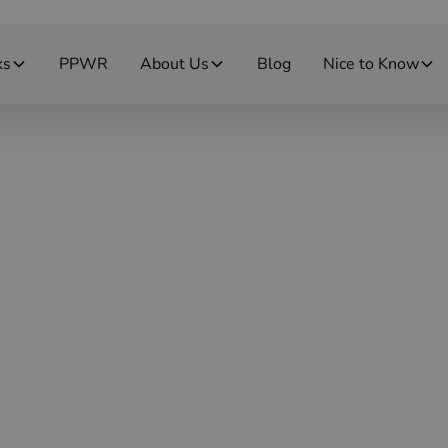
ks
PPWR
About Us
Blog
Nice to Know