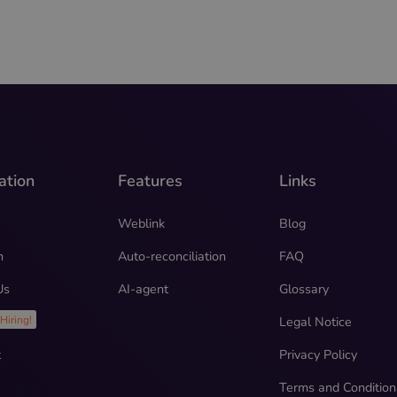
ation
Features
Links
Weblink
Blog
n
Auto-reconciliation
FAQ
Us
AI-agent
Glossary
r
Legal Notice
Hiring!
t
Privacy Policy
Terms and Condition