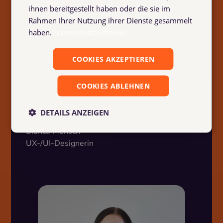
professionelle Arbeit gelegt, ohne
ihnen bereitgestellt haben oder die sie im
Rahmen Ihrer Nutzung ihrer Dienste gesammelt
dass der Spaß zu kurz kommt.
haben.
Datenschutzrichtlinie
Gleichzeitig schätze ich es, dass ich in
meiner Rolle gefordert werde und
COOKIES AKZEPTIEREN
gleichzeitig die Möglichkeit habe, sie
aktiv mitzugestalten und mich durch
COOKIES ABLEHNEN
spannende Projekte
weiterzuentwickeln.
DETAILS ANZEIGEN
Bianca Mensch
UX-/UI-Designerin