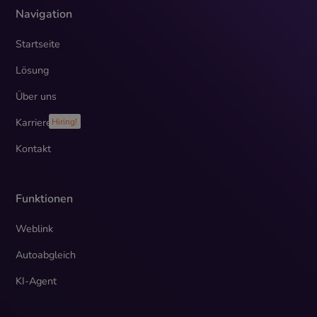
Du stehst. Solltest Du uns auch menschlich
Navigation
überzeugt haben, freuen wir uns, Dich als Teil des
Teams begrüßen zu dürfen!
Startseite
Lösung
Über uns
Karriere
Hiring!
Kontakt
Funktionen
Weblink
Autoabgleich
KI-Agent