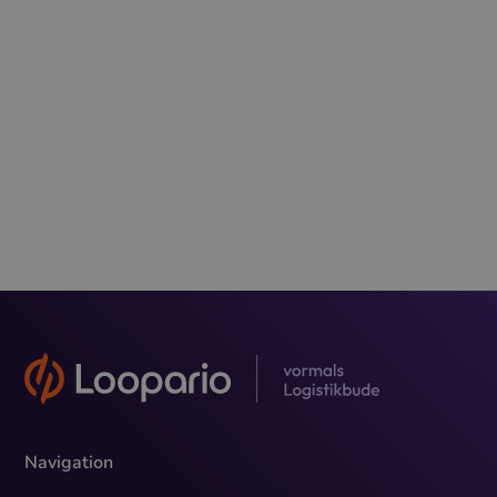
Räumlichkeiten.
Du bist neugierig geworden auf unsere Team-Kultur?
Schau doch mal bei unseren
offenen Stellen
vorbei!
Maria hilft Dir bei Fragen gerne weiter und freut sich
auf Deine Bewerbung.
Navigation