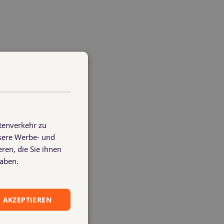
zeit ein?
n länger ein Dorn im Auge.
dlich vereinfacht.
tenverkehr zu
nsere Werbe- und
ren, die Sie ihnen
haben.
 AKZEPTIEREN