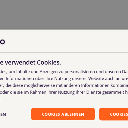
ontainer pro Woche und spart gleichzeitig 2/3 seiner Arbeits
 Aufwand im abstimmen und verwalten der CC-Container scho
e verwendet Cookies.
h einer Lösung, die das Buchen und Verwalten der Container en
es, um Inhalte und Anzeigen zu personalisieren und unseren Da
ben Informationen über Ihre Nutzung unserer Website auch an u
d kommt vielen sicher bekannt vor:
er, die diese möglicherweise mit anderen Informationen kombinie
n oder die sie im Rahmen Ihrer Nutzung ihrer Dienste gesammelt 
e
anten, Spediteuren und Endkunden
GEN
COOKIES ABLEHNEN
COOKIES