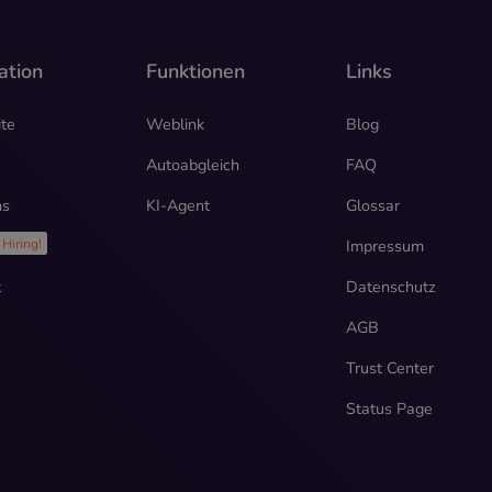
ation
Funktionen
Links
ite
Weblink
Blog
Autoabgleich
FAQ
ns
KI-Agent
Glossar
e
Impressum
Hiring!
t
Datenschutz
AGB
Trust Center
Status Page