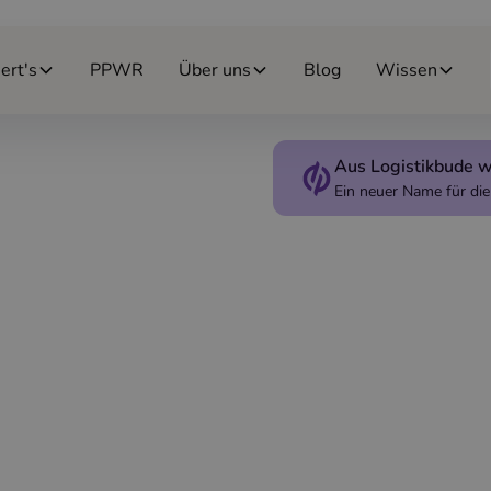
ert's
PPWR
Über uns
Blog
Wissen
Aus Logistikbude w
Ein neuer Name für d