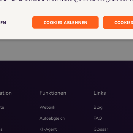
e
GEN
COOKIES ABLEHNEN
COOKIES
ation
Funktionen
Links
ite
Weblink
Blog
Autoabgleich
FAQ
ns
KI-Agent
Glossar