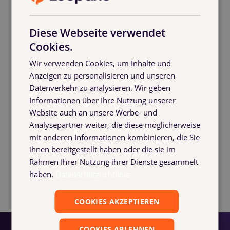
Von 40-60 Sekunden lästiger Tipparbeit pro Schein auf
unter 10 Sekunden prüfen und bestätigen.
Diese Webseite verwendet
Cookies.
Wir hatten beim Dreh wieder jede Menge Spaß – und
sind richtig happy, wie greifbar unsere Software hier
Wir verwenden Cookies, um Inhalte und
wird.
Anzeigen zu personalisieren und unseren
Datenverkehr zu analysieren. Wir geben
Ein großes Dankeschön an unseren Haus- und Hof-
Informationen über Ihre Nutzung unserer
Videografen Sina Ramin Sadegh Nadi für Kamera,
Website auch an unsere Werbe- und
Schnitt und kreative Umsetzung🎥👏
Analysepartner weiter, die diese möglicherweise
mit anderen Informationen kombinieren, die Sie
Und Hand aufs Herz: Wer kennt den Struggle mit
ihnen bereitgestellt haben oder die sie im
handgeschriebenen Palettenscheinen? 😅
Rahmen Ihrer Nutzung ihrer Dienste gesammelt
haben.
Datenschutzrichtlinie
👉 Jetzt kostenlose Erstberatung vereinbaren:
Kontakt
| Dein Kontakt zur Logistikbude
COOKIES AKZEPTIEREN
COOKIES ABLEHNEN