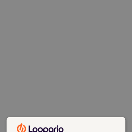
korrigieren.
Mehrere Stunden pro Woche. Dutzende Stunden pro
Monat. Hunderte Stunden pro Jahr.
Die gute Nachricht: Damit ist jetzt Schluss! 🚀
Wir sind stolz, Euch unser brandneues Feature
vorzustellen – unseren KI-Agenten für Palettenscheine.
Schaut Euch unbedingt unser neues Video dazu an.
In der Hauptrolle: unsere Kollegin
Lisa
, die eigentlich
nur pünktlich ins Wochenende starten wollte – und
Rütti
, der kurzerhand einspringt und alle Belege KI-
basiert in Rekordzeit durchbucht. 💪
Das Ergebnis: Bis zu 6× schneller.