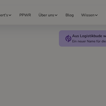
ert's
PPWR
Über uns
Blog
Wissen
Aus Logistikbude w
Ein neuer Name für d