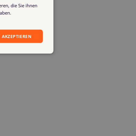
ren, die Sie ihnen
 Nachweis, ob die Zahlen stimmen. Ohne
haben.
 AKZEPTIEREN