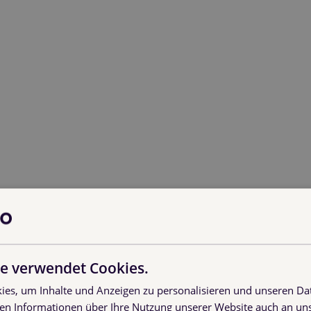
erschwinden nicht – sie werden falsch (oder gar nicht) gebu
aus dem Alltag:
-Qualität raus und bekommt C-Qualität zurück. Der Wertuntersc
 summiert sich das auf massive Verluste – ohne dass jemand p
e verwendet Cookies.
– 32 Paletten werden verladen, aber 2 extra für die Ladung
es, um Inhalte und Anzeigen zu personalisieren und unseren Da
 100 LKW pro Tag verliert Ihr mehrere Hundert Euro täglich.
ben Informationen über Ihre Nutzung unserer Website auch an u