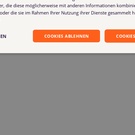
er, die diese möglicherweise mit anderen Informationen kombinie
 "irgendwie" pflegt – mal 10 rein, mal 5 raus – hat keinerlei
n oder die sie im Rahmen Ihrer Nutzung ihrer Dienste gesammelt 
schäftspartnern weiß niemand, ob wirklich etwas fehlt.
e
GEN
COOKIES ABLEHNEN
COOKIES