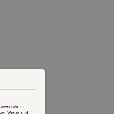
cht
hied? Bis zu 10 Euro pro Palette. Bei
hysisch etwas gestohlen hat.
ssicherung kommen dazu und werden nie
tenverkehr zu
nsere Werbe- und