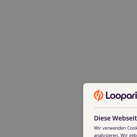
Das unterschätzte Problem: Paletten v
Typische Szenarien 
Qualitätsdifferenzen: Ihr schickt A
hunderttausenden Einheiten im Jahr
Diese Webseit
Fehlende Buchungen: Der Klassiker 
Wir verwenden Cooki
gebucht. Klingt nach Kleinkram? Bei
analysieren. Wir ge