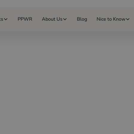
ks
PPWR
About Us
Blog
Nice to Know